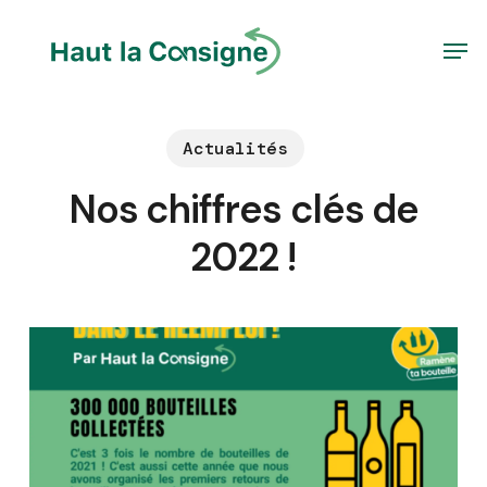
Skip
Men
to
Close
main
Menu
content
Actualités
Nos chiffres clés de
2022 !