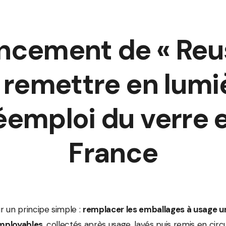
ancement de « Reus
 remettre en lumiè
éemploi du verre 
France
 un principe simple :
remplacer les emballages à usage u
mployables
, collectés après usage, lavés puis remis en circu