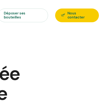
Déposer ses
Nous
bouteilles
contacter
née
e