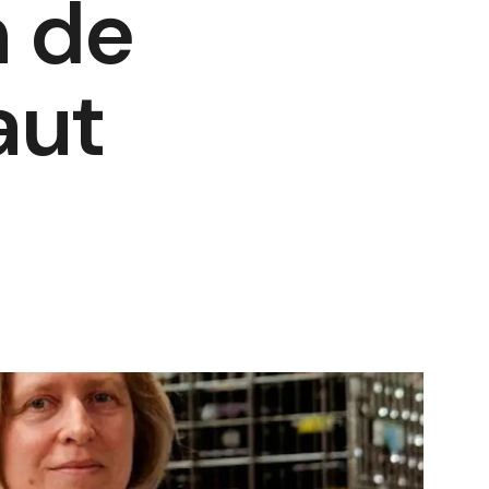
n de
aut