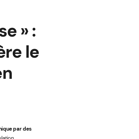
e » :
re le
en
nique par des
lation.