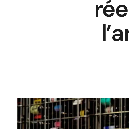
rée
l’