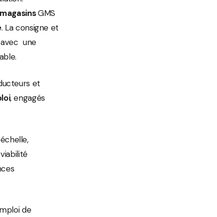
0 magasins
GMS
e
. La consigne et
t avec une
able.
ducteurs et
loi
, engagés
échelle,
iabilité
nces
emploi de