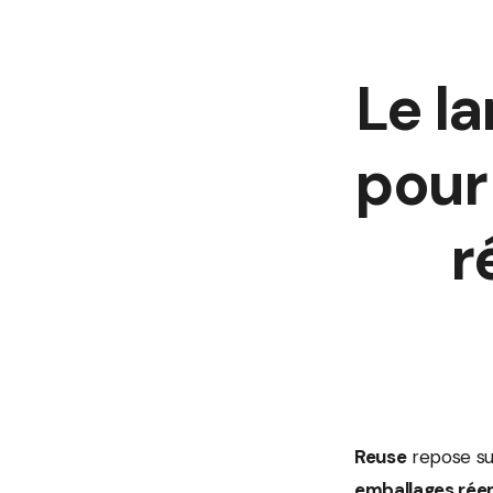
Le l
pour
r
Reuse
repose sur
emballages rée