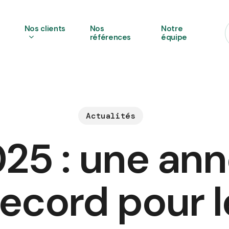
s
Nos clients
Nos
Notre
références
équipe
Actualités
25 : une an
record pour l