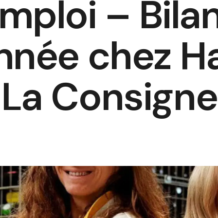
mploi – Bila
année chez H
La Consigne