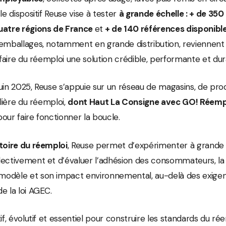
le dispositif Reuse vise à tester
à grande échelle : + de 35
atre régions de France
et
+ de 140 références disponibl
 emballages, notamment en grande distribution, reviennen
: faire du réemploi une solution crédible, performante et dur
uin 2025, Reuse s’appuie sur un réseau de magasins, de pro
ilière du réemploi,
dont Haut La Consigne avec GO! Réemp
our faire fonctionner la boucle.
toire du réemploi
, Reuse permet d’expérimenter à grande 
ectivement et d’évaluer l’adhésion des consommateurs, la v
odèle et son impact environnemental, au-delà des exige
e la loi AGEC.
if, évolutif et essentiel pour construire les standards du ré