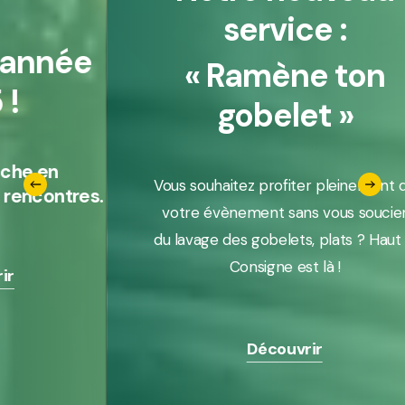
service :
N
« Ramène ton
P
gobelet »
L’exp
Vous souhaitez profiter pleinement de
.
votre évènement sans vous soucier
du lavage des gobelets, plats ? Haut la
Consigne est là !
Découvrir