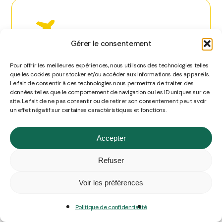
Gérer le consentement
C’est autant d’émissions
que pour parcourir
Pour offrir les meilleures expériences, nous utilisons des technologies telles
236 allers-retours
que les cookies pour stocker et/ou accéder aux informations des appareils.
Le fait de consentir à ces technologies nous permettra de traiter des
en avion entre
Paris et New-York.
données telles que le comportement de navigation ou les ID uniques sur ce
site. Le fait de ne pas consentir ou de retirer son consentement peut avoir
Source : Comparateur carbone de l’ADEME
un effet négatif sur certaines caractéristiques et fonctions.
Accepter
Refuser
Voir les préférences
Politique de confidentialité