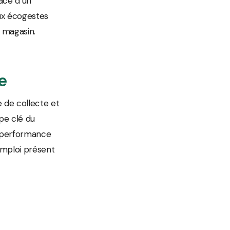
lace d’un
aux écogestes
 magasin.
e
e de collecte et
pe clé du
la performance
éemploi présent
u