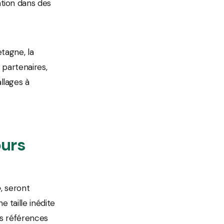
tion dans des
etagne, la
 partenaires,
llages à
ours
, seront
 taille inédite
res références