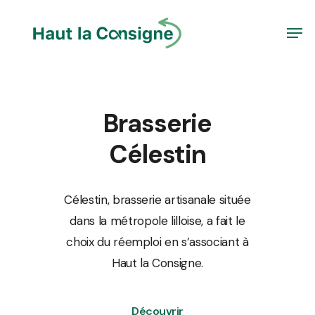
Skip
Men
to
Close
main
Menu
content
Brasserie
Célestin
Célestin, brasserie artisanale située
dans la métropole lilloise, a fait le
choix du réemploi en s’associant à
Haut la Consigne.
Découvrir